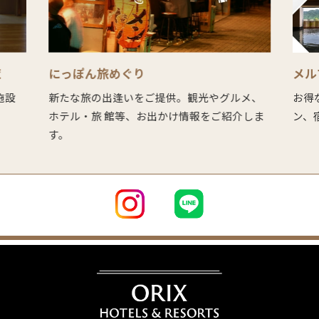
覧
にっぽん旅めぐり
メル
、施設
新たな旅の出逢いをご提供。観光やグルメ、
お得
ホテル・旅 館等、お出かけ情報をご紹介しま
ン、
す。