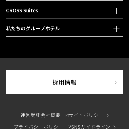
別ウィンドウで開きます
クロスホテル大阪
別ウィンドウで開きます
別ウ
クロスライフ博多天神
クロスライフ博多柳橋
CROSS Suites
別ウィンドウで開きます
クロススイーツ東京浅草
私たちのグループホテル
別ウィンドウで開きます
別府温泉 杉乃井ホテル
ホテル ユニバーサル ポート / ホテル ユニバーサル
別ウィンドウで開きます
ポート ヴィータ
別ウィンドウで開
採用情報
別ウィンドウで開きます
運営受託会社概要
サイトポリシー
別ウィンドウで開きます
プライバシーポリシー
SNSガイドライン