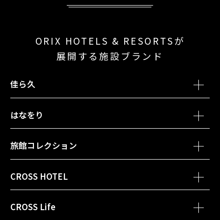
ORIX HOTELS & RESORTSが
展開する施設ブランド
佳ら久
別ウィンドウで開きます
別ウィンド
熱海・伊豆山 佳ら久
箱根・強羅 佳ら久
はなをり
別ウィンドウで開きます
箱根・芦ノ湖 はなをり
旅館コレクション
別ウィンドウで開きます
函館・湯の川温泉 ホテル万惣
CROSS HOTEL
別ウィンドウで開きます
会津・東山温泉 御宿 東鳳
別ウィンドウで開きます
別ウィンドウ
クロスホテル札幌
クロスホテル京都
CROSS Life
別ウィンドウで開きます
黒部・宇奈月温泉 やまのは