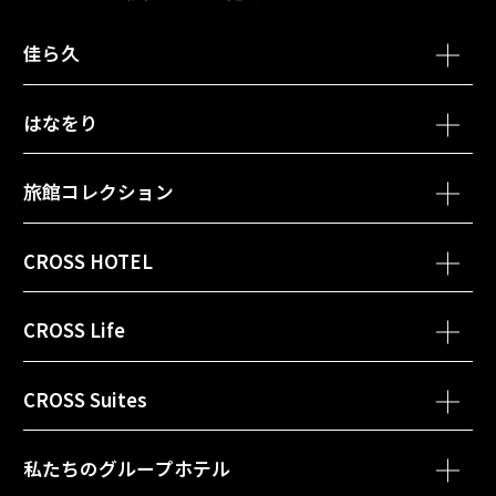
佳ら久
別ウィンドウで開きます
別ウィンド
熱海・伊豆山 佳ら久
箱根・強羅 佳ら久
はなをり
別ウィンドウで開きます
箱根・芦ノ湖 はなをり
旅館コレクション
別ウィンドウで開きます
函館・湯の川温泉 ホテル万惣
CROSS HOTEL
別ウィンドウで開きます
会津・東山温泉 御宿 東鳳
別ウィンドウで開きます
別ウィンドウ
クロスホテル札幌
クロスホテル京都
CROSS Life
別ウィンドウで開きます
黒部・宇奈月温泉 やまのは
別ウィンドウで開きます
クロスホテル大阪
別ウィンドウで開きます
別ウ
クロスライフ博多天神
クロスライフ博多柳橋
CROSS Suites
別ウィンドウで開きます
クロススイーツ東京浅草
私たちのグループホテル