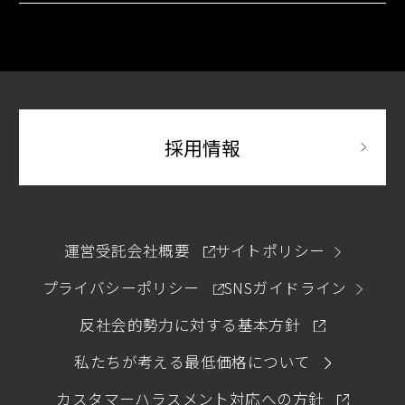
別ウィンドウで開きます
別府温泉 杉乃井ホテル
ホテル ユニバーサル ポート / ホテル ユニバーサル
別ウィンドウで開きます
ポート ヴィータ
別ウィンドウで開
採用情報
別ウィンドウで開きます
運営受託会社概要
サイトポリシー
別ウィンドウで開きます
プライバシーポリシー
SNSガイドライン
別ウィンドウ
反社会的勢力に対する基本方針
私たちが考える最低価格について
別ウィン
カスタマーハラスメント対応への方針