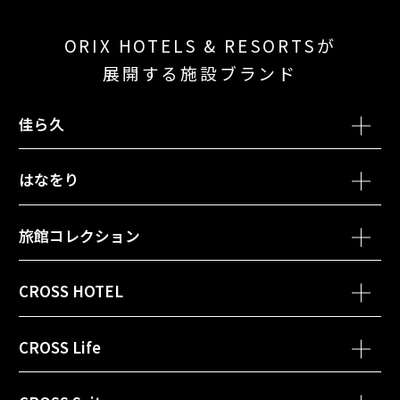
ORIX HOTELS & RESORTSが
展開する施設ブランド
佳ら久
別ウィンドウで開きます
別ウィンド
熱海・伊豆山 佳ら久
箱根・強羅 佳ら久
はなをり
別ウィンドウで開きます
箱根・芦ノ湖 はなをり
旅館コレクション
別ウィンドウで開きます
函館・湯の川温泉 ホテル万惣
CROSS HOTEL
別ウィンドウで開きます
会津・東山温泉 御宿 東鳳
別ウィンドウで開きます
別ウィンドウ
クロスホテル札幌
クロスホテル京都
CROSS Life
別ウィンドウで開きます
黒部・宇奈月温泉 やまのは
別ウィンドウで開きます
クロスホテル大阪
別ウィンドウで開きます
別ウ
クロスライフ博多天神
クロスライフ博多柳橋