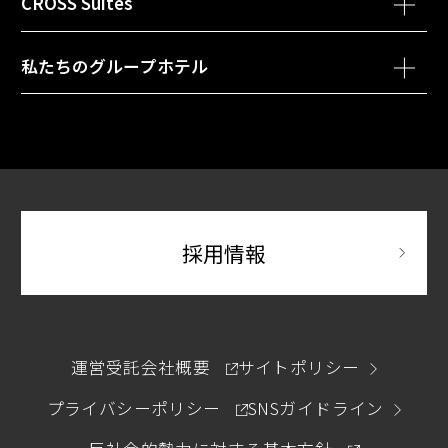
CROSS Suites
別ウィンドウで開きます
クロススイーツ東京浅草
私たちのグループホテル
別ウィンドウで開きます
別府温泉 杉乃井ホテル
ホテル ユニバーサル ポート / ホテル ユニバーサル
別ウィンドウで開きます
ポート ヴィータ
別ウィンドウで開
採用情報
別ウィンドウで開きます
運営受託会社概要
サイトポリシー
別ウィンドウで開きます
プライバシーポリシー
SNSガイドライン